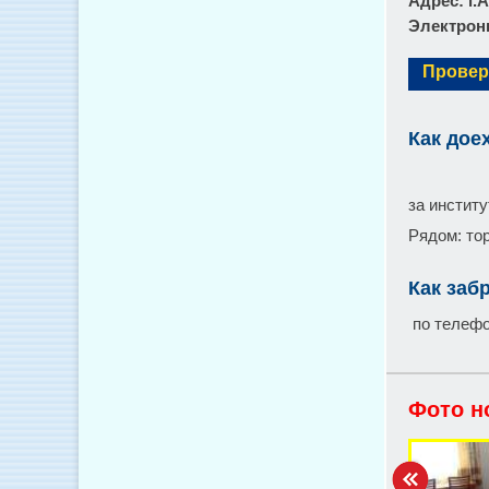
Адрес
: г
Электронн
Провер
Как дое
за инстит
Рядом: то
Как заб
по телефон
Фото н