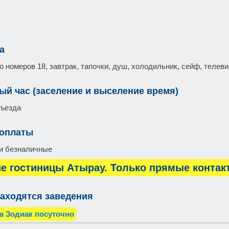
а
 номеров 18, завтрак, тапочки, душ, холодильник, сейф, телеви
ый час (заселение и выселение время)
въезда
 оплаты
и безналичные
е гостиницы Атырау. Только прямые контак
аходятся заведения
а Зодиак посуточно