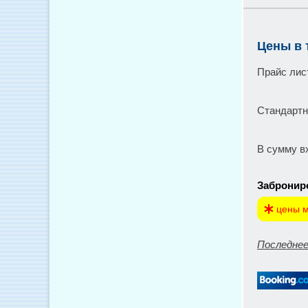
Цены в 
Прайс лис
Стандартн
В сумму вх
Заброниро
цены м
Последнее