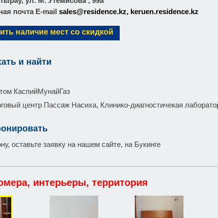
.Атырау, ул. М. Утемисова , 99а
ая почта E-mail
sales@residence.kz, keruen.residence.kz
ить наличие мест со скидкой
хать и найти
утом КаспийМунайГаз
рговый центр Пассаж Насиха, Клинико-диагностичекая лаборато
ронировать
у, оставьте заявку на нашем сайте, на Букинге
омера, интерьеры, территория