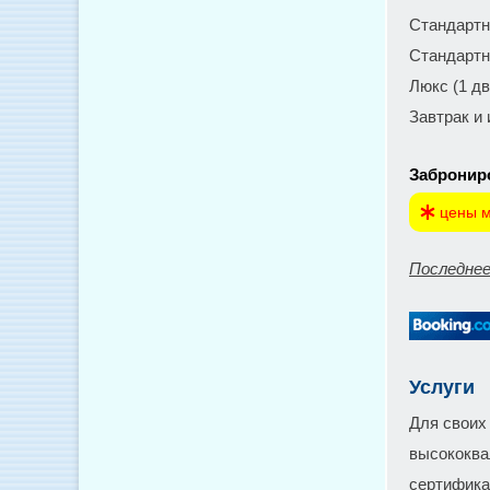
Стандартн
Стандартн
Люкс (1 д
Завтрак и
Заброниро
цены м
Последнее
Услуги
Для своих
высококва
сертифика