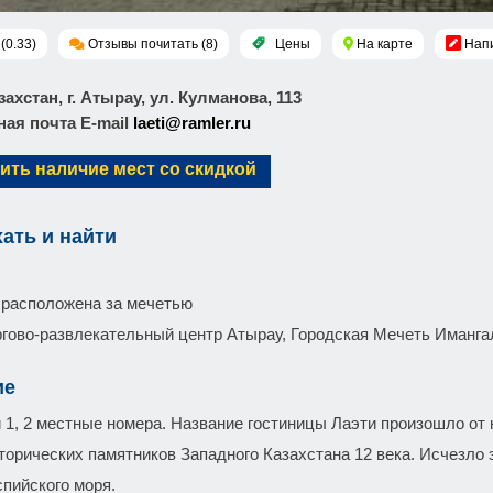
(0.33)
Отзывы почитать (8)
Цены
На карте
Напи
азахстан, г. Атырау, ул. Кулманова, 113
ая почта E-mail
laeti@ramler.ru
ить наличие мест со скидкой
хать и найти
 расположена за мечетью
ргово-развлекательный центр Атырау, Городская Мечеть Имангал
ие
 1, 2 местные номера. Название гостиницы Лаэти произошло от 
торических памятников Западного Казахстана 12 века. Исчезло 
спийского моря.