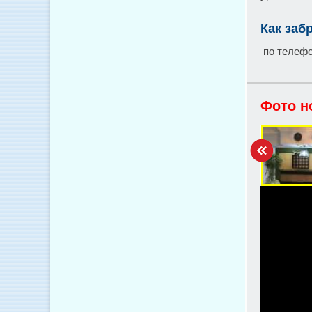
Как заб
по телефо
Фото н