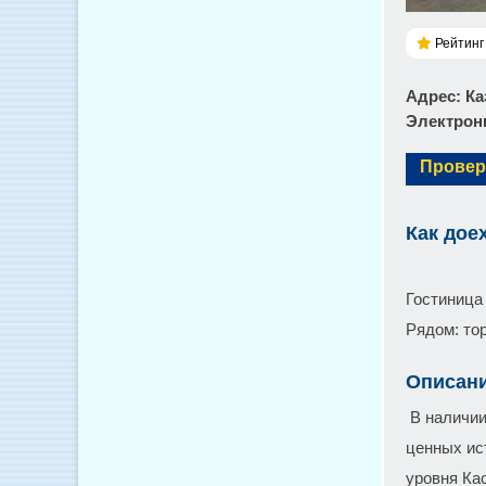
Рейтинг 
Адрес
: К
Электронн
Провер
Как дое
Гостиница
Рядом: то
Описан
В наличии
ценных ис
уровня Ка