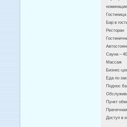
номинации
Гостиница
Бар в гост
Ресторан
Гостиничн
Автостоян
Сауна – 40
Массаж
Бизнес-це
Еда по зак
Поднос ба
Обслужива
Пункт обм
Прачечна
Доступ в и