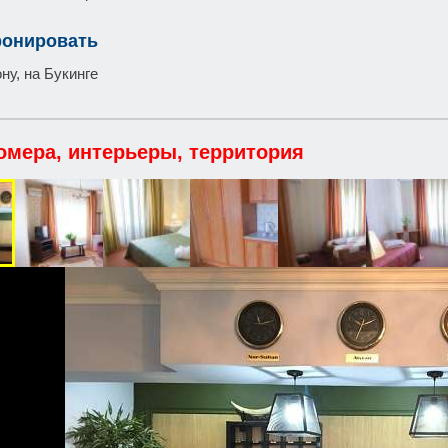
ронировать
ну, на Букинге
омера, интерьеры, территория