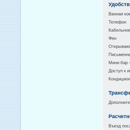
Удобств
Ванная ко
Телефон
Кабельное
Фен
Открываю
Письменн
Мини бар 
Доступ к 
Кондицио
Трансфе
Дополните
Расчетн
Въезд посл