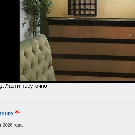
а Лаэти посуточно
тенге
т 2026 года