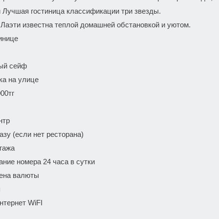
 Лучшая гостиница классификации три звезды.
 Лаэти известна теплой домашней обстановкой и уютом.
инице
ый сейф
ка на улице
00тг
нтр
азу (если нет ресторана)
гажа
ние номера 24 часа в сутки
ена валюты
я
нтернет WiFI