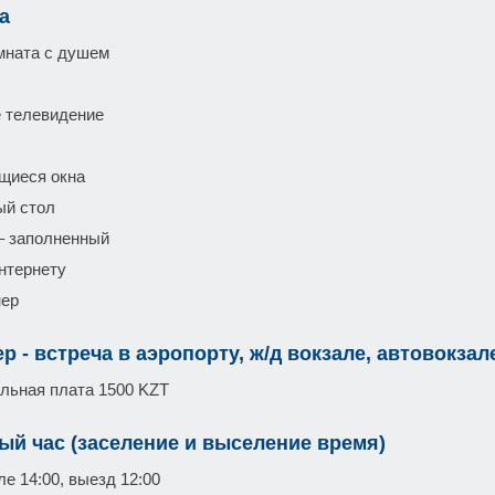
а
мната с душем
 телевидение
щиеся окна
ый стол
– заполненный
интернету
нер
р - встреча в аэропорту, ж/д вокзале, автовокзал
льная плата 1500 KZT
ый час (заселение и выселение время)
е 14:00, выезд 12:00