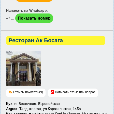
Написать на Whatsapp
:
Показать номер
+7 ...
Ресторан Ак Босага
Отзывы почитать (9)
Написать отзыв или вопрос
Кухня
: Восточная, Европейская
Адрес
: Талдыкорган, ул.Каратальская, 145а
Как доехать и найти
: возле ГорМолЗавода.
Мы не лучше и