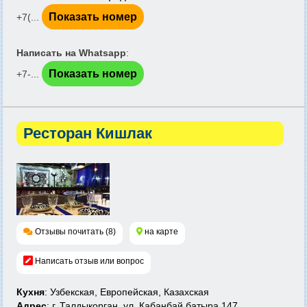
Показать номер
+7(...
Написать на Whatsapp
:
Показать номер
+7-...
Ресторан Кишлак
Отзывы почитать (8)
на карте
Написать отзыв или вопрос
Кухня
: Узбекская, Европейская, Казахская
Адрес
: г. Талдыкорган. ул. Кабанбай батыра 147