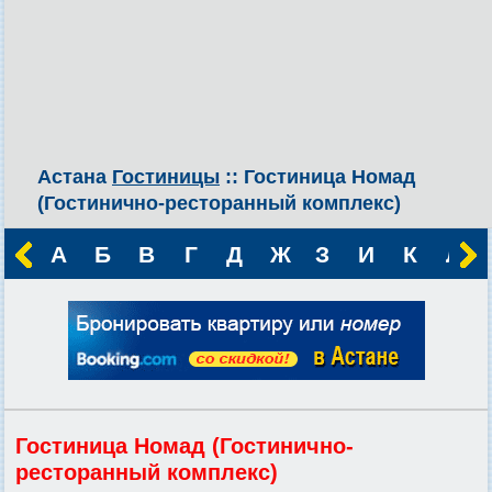
Астана
Гостиницы
:: Гостиница Номад
(Гостинично-ресторанный комплекс)
А
Б
В
Г
Д
Ж
З
И
К
Л
Гостиница Номад (Гостинично-
ресторанный комплекс)