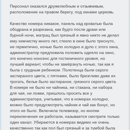
Персонал оказался дружелюбным и отзывчивым,
расположение на правом берегу, под окнами церковь.
Качество номера никакое, панель над кроватью была
ободрана и разрезана, как будто после драки или
бурной ночи, матрац был грязный и явно никто не делал
ему химчистку много лет, стекло в окне было треснуто,
не гермитично, ночью было холодно и дуло с этого окна,
администратор предложила положить одеяло на окно,
это конечно нонсенс для гостиничного уровня, но
лучший вариант, чтобы не замёрзнуть ночью, так как я
была с грудным ребенком. Полотенца были серого
застираного цвета, с пятнами, было брезгливо даже их
трогать, белье было застираное, грязного серого цвета.
В номере не было ни чайника, ни стакана, ни набора
для чая, ни ложки, пришлось просить все у
администратора, учитывая, что в номерах холодно,
можно было предусмотреть чайник и чай как бонус, но
этого не было. Включила телевизор, но кнопки
переключения не работали, называется смотрите только
один канал. Убираются в номерах видимо не очень
качественно так как пол был грязный и за тумбой была