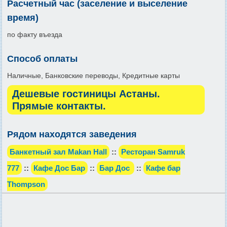
Расчетный час (заселение и выселение
время)
по факту въезда
Способ оплаты
Наличные, Банковские переводы, Кредитные карты
Дешевые гостиницы Астаны.
Прямые контакты.
Рядом находятся заведения
Банкетный зал Makan Hall
::
Ресторан Samruk
777
::
Кафе Дос Бар
::
Бар Дос
::
Кафе бар
Тhompson