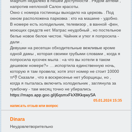
Magnum недалеко в пешей доступности . Рядом аптеки ,
напротив неплохой Салон красоты.
Окно с номера гостиницы выходило на церковь . Под
окном расположена парковка : кто на машине - удобно.
В номере есть холодильник, телевизор , в ванной -фен,
моющих средств нет. Матрас неудобный , но постельное
белье новое белое чистое. Чайник и утюг я попросила -
дали .
Девушки на ресепшн обходительные вежливые кроме
одной дамы , которая своими грубыми словами , когда я
попросила кусочек мыла : «а что вы хотели в таком
дешевом номере?» ….испортила единственную ночь,
которую я там провела; хотя этот номер не стоит 10000
тг👎 Сказали , что в воскресенье нет уборщицы, но ,
когда я пыталась включить холодильник , заглянула за
тумбочку - там месяц точно не убирались
https://maps.app.goo.gl/j6qsmxFkX8KkqwySA
05.01.2024 15:35
написать отзыв или вопрос
Dinara
Неудовлетворительно