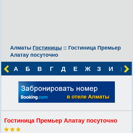
Алматы
Гостиницы
:: Гостиница Премьер
Алатау посуточно
А
Б
В
Г
Д
Е
Ж
З
И
К
Гостиница Премьер Алатау посуточно