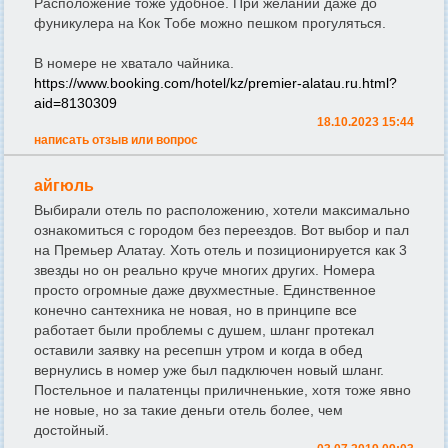
Расположение тоже удобное. При желании даже до
фуникулера на Кок Тобе можно пешком прогуляться.
В номере не хватало чайника.
https://www.booking.com/hotel/kz/premier-alatau.ru.html?
aid=8130309
18.10.2023 15:44
написать отзыв или вопрос
айгюль
Выбирали отель по расположению, хотели максимально
ознакомиться с городом без переездов. Вот выбор и пал
на Премьер Алатау. Хоть отель и позиционируется как 3
звезды но он реально круче многих других. Номера
просто огромные даже двухместные. Единственное
конечно сантехника не новая, но в принципе все
работает были проблемы с душем, шланг протекал
оставили заявку на ресепшн утром и когда в обед
вернулись в номер уже был падключен новый шланг.
Постельное и палатенцы приличненькие, хотя тоже явно
не новые, но за такие деньги отель более, чем
достойный.