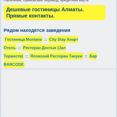
Наличные, Банковский перевод, кредитная карта
Дешевые гостиницы Алматы.
Прямые контакты.
Рядом находятся заведения
Гостиница Montana
::
City Stay Апарт
Отель
::
Ресторан Достык (Зал
Торжеств)
::
Японский Ресторан Тануки
::
Бар
BARCODE