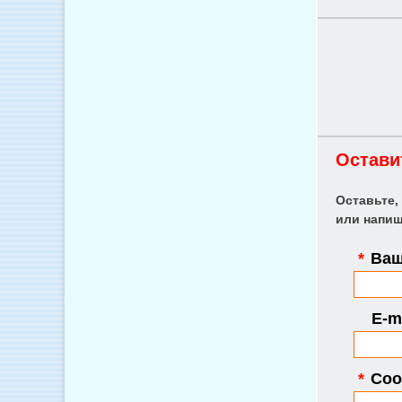
Остави
Оставьте,
или напиш
*
Ваш
E-ma
*
Соо