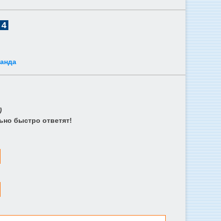
4
ганда
)
ьно быстро ответят!