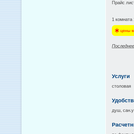
Прайс лис
1 комната 
цены м
Последнее
Услуги
столовая
Удобств
душ, сан.у
Расчетн