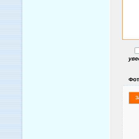
уве
Фот
З