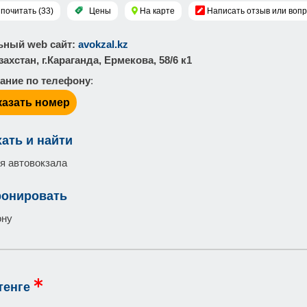
почитать (33)
Цены
На карте
Написать отзыв или воп
ный web сайт
:
avokzal.kz
азахстан, г.Караганда, Ермекова, 58/6 к1
ание по телефону
:
казать номер
хать и найти
я автовокзала
ронировать
ону
тенге