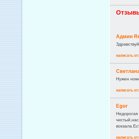
Отзывы
Админ Re
Здравствуй
написать от
Светлан
Нужен номе
написать от
Egor
Недорогая 
чистый,нас
вокзала.Ес
написать от