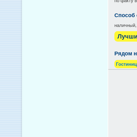
по факту 
Способ
наличный,
Лучши
Рядом н
Гостиниц