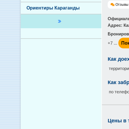
Отзывы 
Ориентиры Караганды
Официаль
Адрес
: К
Брониров
+7 ...
По
Как дое
территори
Как заб
по телеф
Цены в 