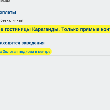
въезда
 оплаты
 безналичный
е гостиницы Караганды. Только прямые кон
аходятся заведения
а Золотая подкова в центре