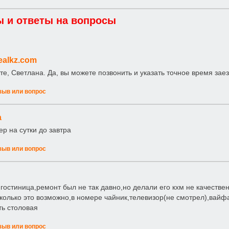
 и ответы на вопросы
alkz.com
те, Светлана. Да, вы можете позвонить и указать точное время заез
зыв или вопрос
а
р на сутки до завтра
зыв или вопрос
гостиница,ремонт был не так давно,но делали его кхм не качестве
колько это возможно,в номере чайник,телевизор(не смотрел),вайфай
ть столовая
зыв или вопрос