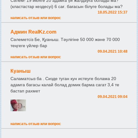
Сәлем! 19 июнге 20 адамға үй жалдауға болады ма?
(кластастар кездесуі) 6 сағ. бағасын білуге болады ма?
18.05.2022 15:37
написать отзыв или вопрос
Админ RealKz.com
Сәлеметсіз Бе, Қуаныш. Тәулігіне 50 000 және 70 000
теңгеге үйлер бар
09.04.2021 10:48
написать отзыв или вопрос
Куаныш
Саламатсыз ба . Сизде туган кун истеуге болама 20
адамга багасы калай болад домик барма сагат 3,4 те
бастап рахмет
09.04.2021 09:04
написать отзыв или вопрос