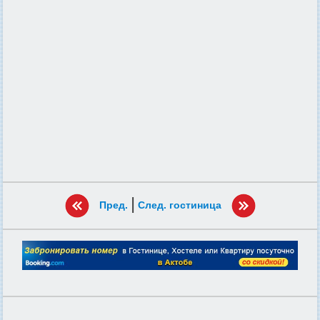
|
Пред.
След. гостиница