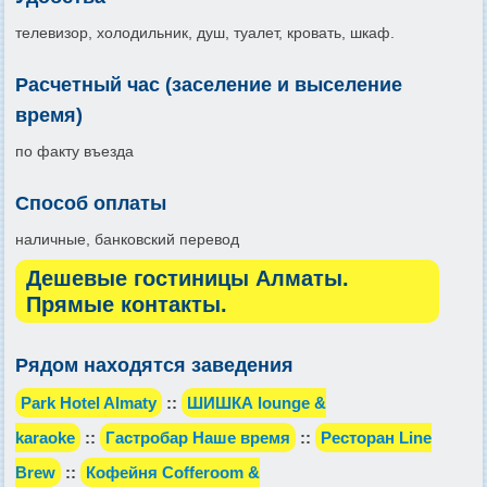
телевизор, холодильник, душ, туалет, кровать, шкаф.
Расчетный час (заселение и выселение
время)
по факту въезда
Способ оплаты
наличные, банковский перевод
Дешевые гостиницы Алматы.
Прямые контакты.
Рядом находятся заведения
Park Hotel Almaty
::
ШИШКА lounge &
karaoke
::
Гастробар Наше время
::
Ресторан Line
Brew
::
Кофейня Cofferoom &