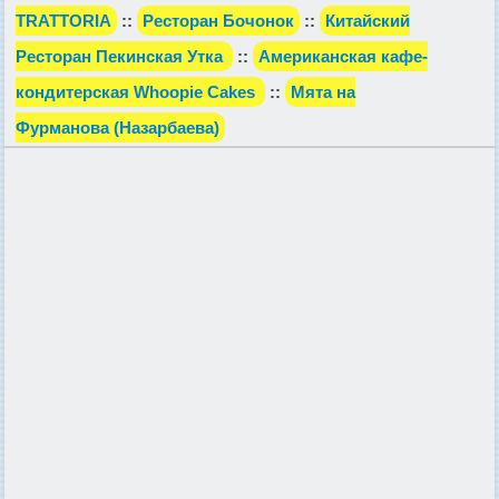
TRATTORIA
::
Ресторан Бочонок
::
Китайский
Ресторан Пекинская Утка
::
Американская кафе-
кондитерская Whoopie Cakes
::
Мята на
Фурманова (Назарбаева)