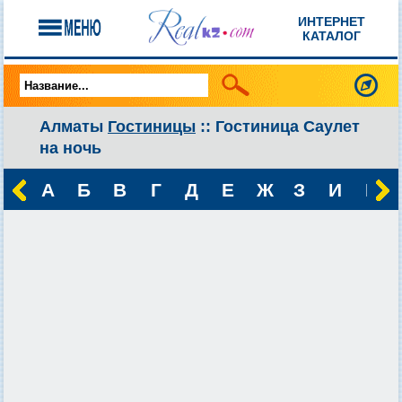
ИНТЕРНЕТ
КАТАЛОГ
Алматы
Гостиницы
:: Гостиница Саулет
на ночь
А
Б
В
Г
Д
Е
Ж
З
И
К