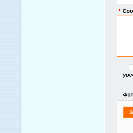
*
Соо
уве
Фот
З