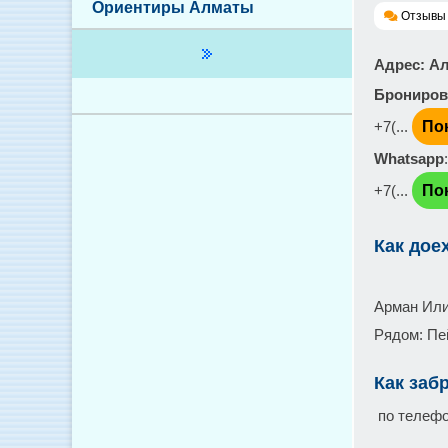
Ориентиры Алматы
Отзывы 
Адрес
: А
Брониров
+7(...
По
Whatsapp
+7(...
По
Как дое
Арман Или
Рядом: Пе
Как заб
по телефо