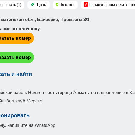
почитать (1)
Цены
На карте
Написать отзыв или вопро
лматинская обл., Байсерке, Промзона 3/1
ание по телефону
:
казать номер
:
казать номер
хать и найти
йский район. Нижняя часть города Алматы по направлению в Ка
йнтбол клуб Мереке
ронировать
ну, напишите на WhatsApp