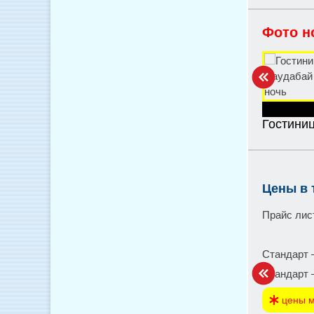
Фото н
Гостини
Цены в 
Прайс лис
Стандарт –
Стандарт –
цены м