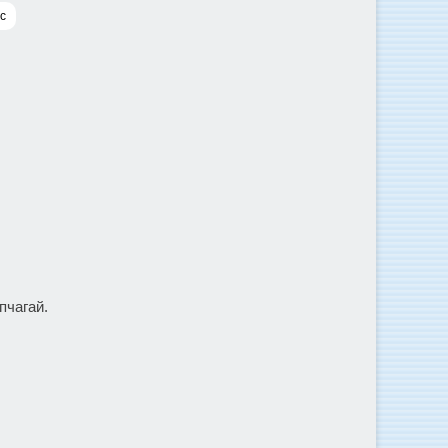
с
пчагай.