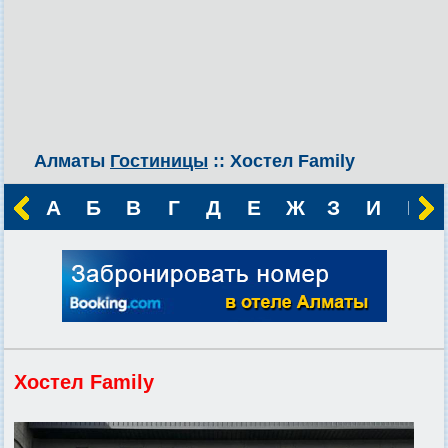
Алматы
Гостиницы
:: Хостел Family
А
Б
В
Г
Д
Е
Ж
З
И
К
Хостел Family