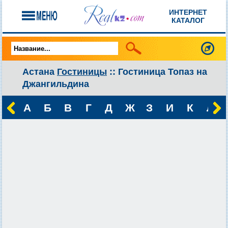
ИНТЕРНЕТ
КАТАЛОГ
Астана
Гостиницы
:: Гостиница Топаз на
Джангильдина
А
Б
В
Г
Д
Ж
З
И
К
Л