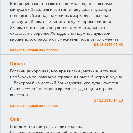
В принципе можно сказать нормально,но со своими
минусами.Заселившись в гостиницу сразу чувствуешь
неприятный запах,подходишь к зеркалу а там она
треснутая.Кровать скрипит,к тому же присоединили
2кровати что очень не удобно и можно запросто
оказаться в воронке.Холодильник шумит,в душевой
кабине плохо работают смесители пора бы их сменить.
04.12.2017 07:49
написать отзыв или вопрос
Dinara
Гостиница хорошая, номера чистые, уютные, есть всё
необходимое, заказали горячее в номер быстро и вкусно
.. Вечером был детский банкет,заглянула туда, кажется
было весело ) ресторан красивый , да ещё и игровая
классная ..
17.12.2015 14:13
написать отзыв или вопрос
Олег
В целом гостиница выглядит хорошо.
Высокие потолки, некурящий этаж, кондиционер,