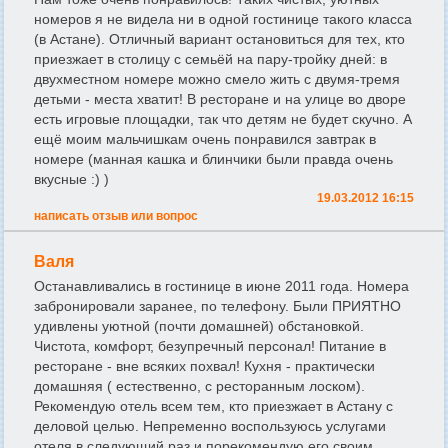
номеров я не видела ни в одной гостинице такого класса
(в Астане). Отличный вариант остановиться для тех, кто
приезжает в столицу с семьёй на пару-тройку дней: в
двухместном номере можно смело жить с двумя-тремя
детьми - места хватит! В ресторане и на улице во дворе
есть игровые площадки, так что детям не будет скучно. А
ещё моим мальчишкам очень понравился завтрак в
номере (манная кашка и блинчики были правда очень
вкусные :) )
19.03.2012 16:15
написать отзыв или вопрос
Валя
Останавливались в гостинице в июне 2011 года. Номера
забронировали заранее, по телефону. Были ПРИЯТНО
удивлены уютной (почти домашней) обстановкой.
Чистота, комфорт, безупречный персонал! Питание в
ресторане - вне всяких похвал! Кухня - практически
домашняя ( естественно, с ресторанным лоском).
Рекомендую отель всем тем, кто приезжает в Астану с
деловой целью. Непременно воспользуюсь услугами
отеля в следующий раз и порекомендую его своим