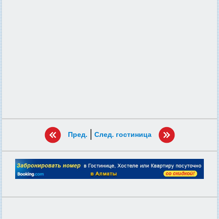
|
Пред.
След. гостиница