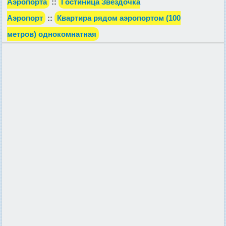
Аэропорта
::
Гостиница Звёздочка
Аэропорт
::
Квартира рядом аэропортом (100
метров) однокомнатная