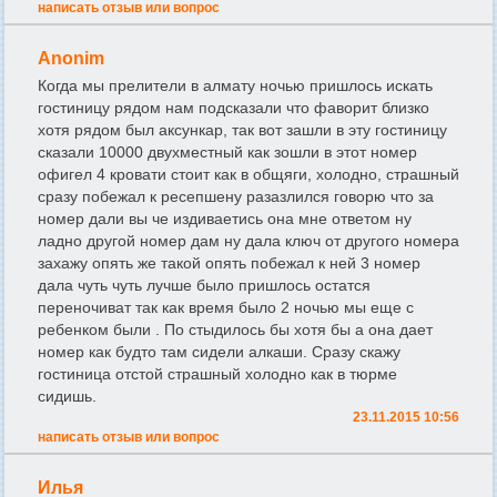
написать отзыв или вопрос
Anonim
Когда мы прелители в алмату ночью пришлось искать
гостиницу рядом нам подсказали что фаворит близко
хотя рядом был аксункар, так вот зашли в эту гостиницу
сказали 10000 двухместный как зошли в этот номер
офигел 4 кровати стоит как в общяги, холодно, страшный
сразу побежал к ресепшену разазлился говорю что за
номер дали вы че издиваетись она мне ответом ну
ладно другой номер дам ну дала ключ от другого номера
захажу опять же такой опять побежал к ней 3 номер
дала чуть чуть лучше было пришлось остатся
переночиват так как время было 2 ночью мы еще с
ребенком были . По стыдилось бы хотя бы а она дает
номер как будто там сидели алкаши. Сразу скажу
гостиница отстой страшный холодно как в тюрме
сидишь.
23.11.2015 10:56
написать отзыв или вопрос
Илья