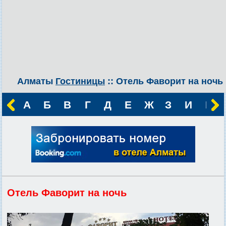
Алматы
Гостиницы
:: Отель Фаворит на ночь
А
Б
В
Г
Д
Е
Ж
З
И
К
Отель Фаворит на ночь