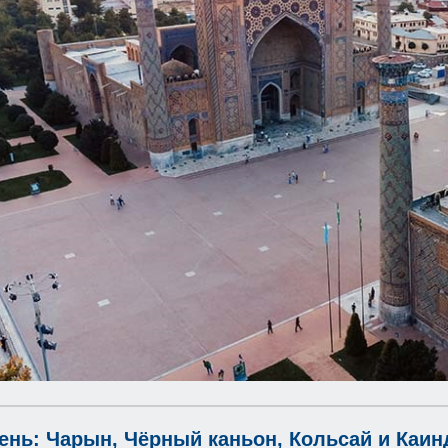
ень: Чарын, Чёрный каньон, Кольсай и Каи