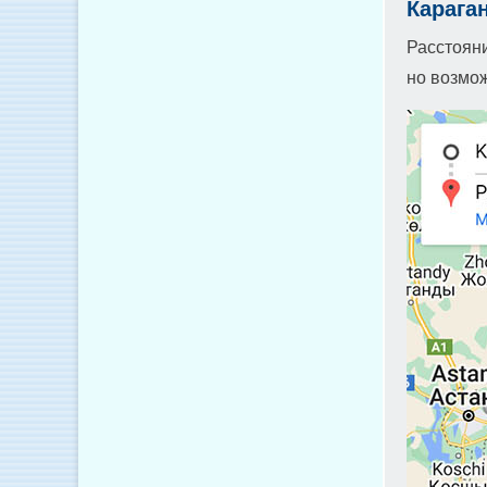
Карага
Расстояни
но возмож