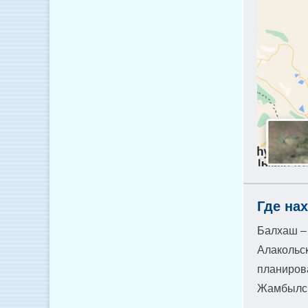
Где на
Балхаш – 
Алакольск
планиров
Жамбылск