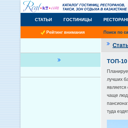
СТАТЬИ
ГОСТИНИЦЫ
РЕСТОРА
Рейтинг внимания
Поиск по с
Стат
ТОП-10
Планирует
лучших ба
является 
чаще люди
пансионат
туда ездя