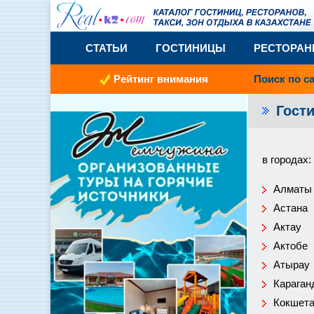
СТАТЬИ
ГОСТИНИЦЫ
РЕСТОРА
Рейтинг внимания
Поиск по с
Гост
в городах:
Алматы
Астана
Актау
Актобе
Атырау
Караган
Кокшет