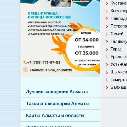
Кустана
Кызыло
Павлод
Петропа
Семей
Талдыку
Тараз
Уральск
Усть-Ка
Шымкен
Темирта
Балхаш
Лучшие заведения Алматы
Такси и таксопарки Алматы
Карты Алматы и области