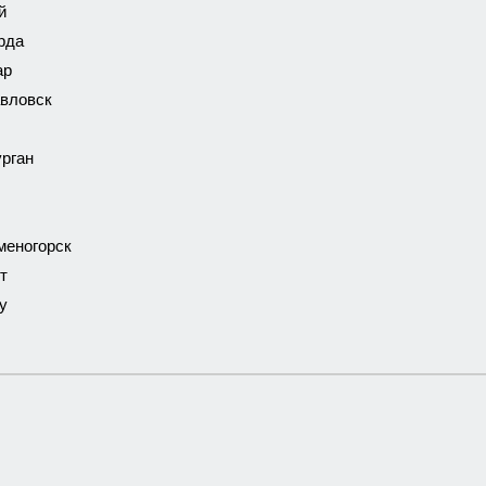
й
рда
ар
вловск
рган
меногорск
т
у