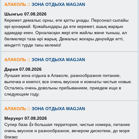
АЛАКОЛЬ ::
ЗОНА ОТДЫХА MAGJAN
Шынгыс 07.08.2026
Керемет демалыс орны, өте қатты ұнады. Персонал сыпайы
әрі қонақжай. Қожайындары да өте керемет, ашық жарқын
адамдар екен. Орналасқан жері өте жайлы және тыныш, ал
бөлмелері таза әрі жарық. Демалыс жоғары деңгейде өтті,
міндетті түрде тағы келеміз!
АЛАКОЛЬ ::
ЗОНА ОТДЫХА MAGJAN
Дария 07.08.2026
Лучшая зона отдыха в Алаколе, разнообразное питание,
выпечка и компот, все очень вкусное и комнаты чистые новые.
Остались очень довольны пребыванием, приедем еще в
следующем году.
АЛАКОЛЬ ::
ЗОНА ОТДЫХА MAGJAN
Меруерт 07.08.2026
Супер база 👍 большая территория, чистые номера, питание
очень вкусное и разнообразное, вечером дискотеки, до моря
близко