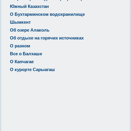
Южный Казахстан
О Бухтарминском водохранилище
Шымкент
Об озере Алаколь
Об отдыхе на горячих источниках
О разном
Все о Балхаше
О Капчагае
О курорте Сарыагаш